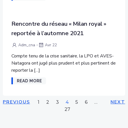
Rencontre du réseau « Milan royal »
reportée à l’automne 2021
-
Adm_cna
Avr 22
Compte tenu de la crise sanitaire, la LPO et AVES-
Natagora ont jugé plus prudent et plus pertinent de
reporter la […]
READ MORE
POSTS
POSTS
PO
PREVIOUS
Page
Page
Page
Page
Page
Page
NEXT
Page
1
2
3
4
5
6
…
27
NAVIGATION
NAVIGATION
NA