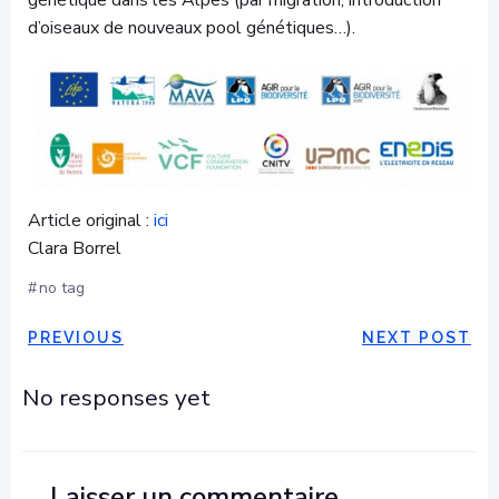
génétique dans les Alpes (par migration, introduction
d’oiseaux de nouveaux pool génétiques…).
Article original :
ici
Clara Borrel
#
no tag
POST
POST
PREVIOUS
NEXT POST
NAVIGATION
NAVIGAT
No responses yet
Laisser un commentaire