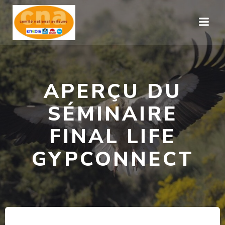
Aller
au
contenu
APERÇU DU
SÉMINAIRE
FINAL LIFE
GYPCONNECT